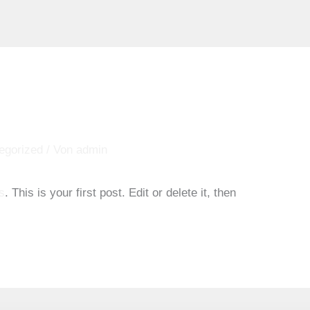
egorized
/ Von
admin
s
. This is your first post. Edit or delete it, then