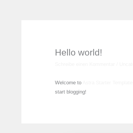
Zum
Inhalt
springen
Hello world!
Schreibe einen Kommentar
/
Uncat
Welcome to
Astra Starter Template
start blogging!