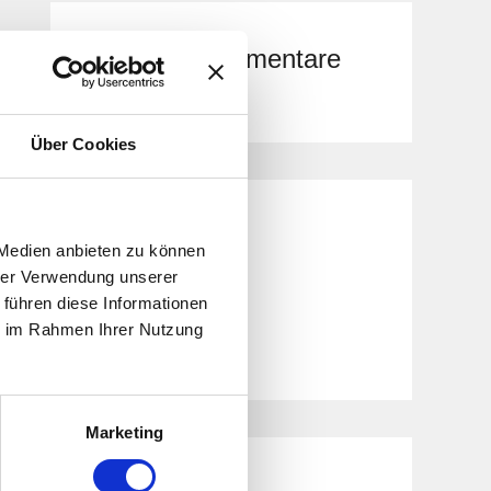
:
Neueste Kommentare
Über Cookies
Archiv
 Medien anbieten zu können
hrer Verwendung unserer
März 2023
 führen diese Informationen
ie im Rahmen Ihrer Nutzung
Juli 2020
Marketing