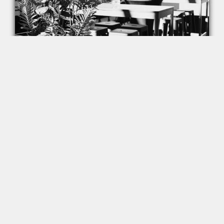
Firmenevents
Sie sind auf der Suche
nach Räumlichkeiten für
Seminare,
Schulungen oder
andere Firmenevents
in Untereisesheim?