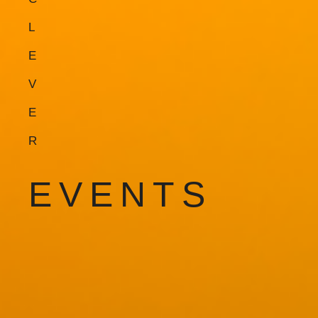
L
E
V
E
R
EVENTS