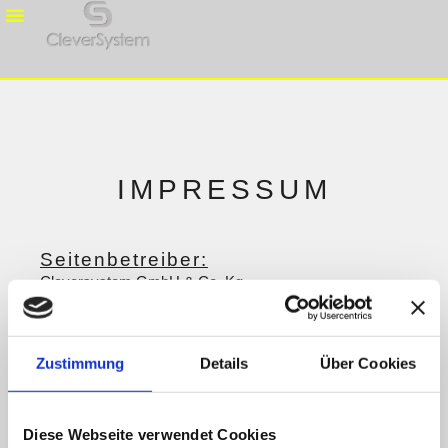
IMPRESSUM
Seitenbetreiber:
Cleversystem GmbH & Co. Kg
Im Kressgraben 27a
74257 Untereisesheim
Deutschland
Zustimmung
Details
Über Cookies
Telefon: +49 (0) 7132 949 77 00
E-Mail: info@cleversystem.de
Registergericht: Amtsgericht Stuttgart
Diese Webseite verwendet Cookies