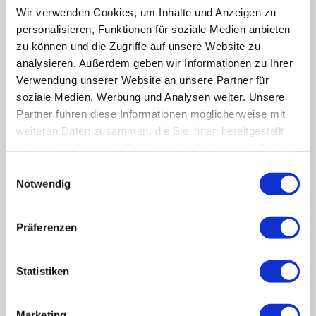
Registernummer: HRA 733327
Wir verwenden Cookies, um Inhalte und Anzeigen zu
Persönlich haftende
personalisieren, Funktionen für soziale Medien anbieten
Gesellschafterin der Cleversystem
zu können und die Zugriffe auf unsere Website zu
GmbH & Co. KG:
analysieren. Außerdem geben wir Informationen zu Ihrer
Cleversystem Verwaltungs-GmbH
Verwendung unserer Website an unsere Partner für
Im Kressgraben 27a
74257 Untereisesheim
soziale Medien, Werbung und Analysen weiter. Unsere
Deutschland
Partner führen diese Informationen möglicherweise mit
weiteren Daten zusammen, die Sie ihnen bereitgestellt
Registergericht: Amtsgericht Stuttgart
haben oder die sie im Rahmen Ihrer Nutzung der Dienste
Registernummer: HRB 760893
Umsatzsteuer-ID i.S.d. § 27 a
gesammelt haben.
Einwilligungsauswahl
UStG:
Notwendig
DE311695078
Inhaltlich Verantwortliche
Ebru Sen
Präferenzen
(Anschrift wie oben)
Online-Streitbeteiligung
Die Europäische Kommission stellt unter
Statistiken
ec.europa.eu/consumers/odr/ eine Plattform zur Online-
Streitbeteiligung bereit, die Verbraucher für die Beilegung
einer Streitigkeit nutzen können und auf der weitere
Marketing